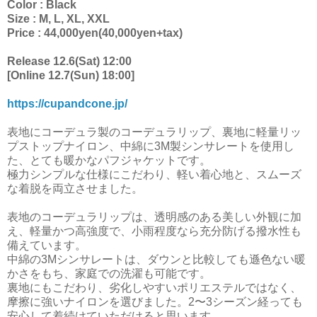
Color : Black
Size : M, L, XL, XXL
Price : 44,000yen(40,000yen+tax)
Release 12.6(Sat) 12:00
[Online 12.7(Sun) 18:00]
https://cupandcone.jp/
表地にコーデュラ製のコーデュラリップ、裏地に軽量リッ
プストップナイロン、中綿に3M製シンサレートを使用し
た、とても暖かなパフジャケットです。
極力シンプルな仕様にこだわり、軽い着心地と、スムーズ
な着脱を両立させました。
表地のコーデュラリップは、透明感のある美しい外観に加
え、軽量かつ高強度で、小雨程度なら充分防げる撥水性も
備えています。
中綿の3Mシンサレートは、ダウンと比較しても遜色ない暖
かさをもち、家庭での洗濯も可能です。
裏地にもこだわり、劣化しやすいポリエステルではなく、
摩擦に強いナイロンを選びました。2〜3シーズン経っても
安心して着続けていただけると思います。