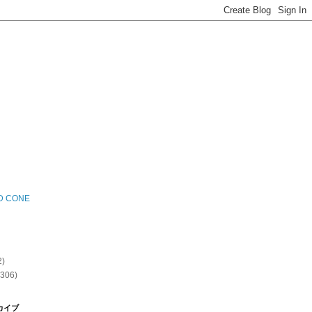
D CONE
2)
(306)
カイブ