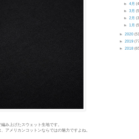
►
4月
(
►
3月
(
►
2月
(
►
1月
(
►
2020
(5
►
2019
(7
►
2018
(6
で編み上げたスウェット生地です。
は、アメリカンコットンならではの魅力ですよね。