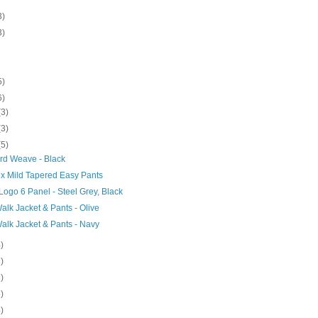
3)
3)
5)
6)
(3)
(3)
(5)
rd Weave - Black
ex Mild Tapered Easy Pants
Logo 6 Panel - Steel Grey, Black
lk Jacket & Pants - Olive
alk Jacket & Pants - Navy
4)
2)
3)
5)
4)