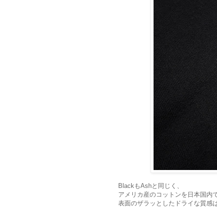
BlackもAshと同じく、
アメリカ産のコットンを日本国内
表面のザラッとしたドライな質感