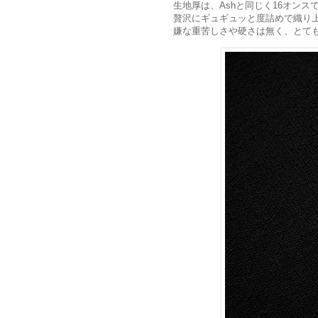
生地厚は、Ashと同じく16オンス
贅沢にギュギュッと度詰めで織り
嫌な重苦しさや硬さは無く、とて