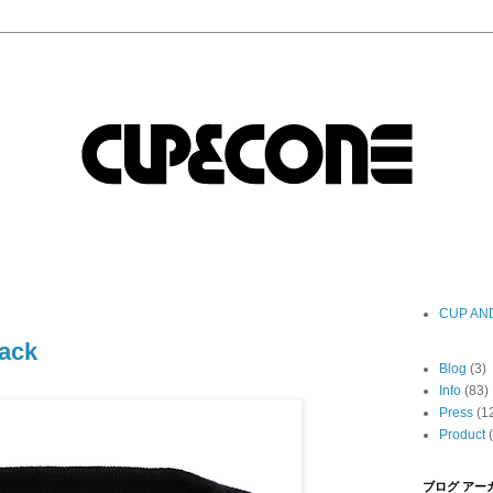
CUP AN
ack
Blog
(3)
Info
(83)
Press
(1
Product
ブログ アー