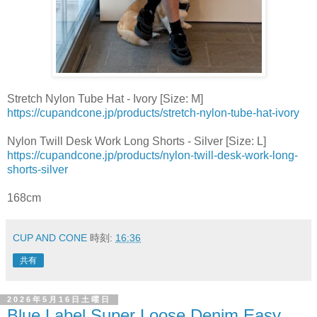
Stretch Nylon Tube Hat - Ivory [Size: M]
https://cupandcone.jp/products/stretch-nylon-tube-hat-ivory
Nylon Twill Desk Work Long Shorts - Silver [Size: L]
https://cupandcone.jp/products/nylon-twill-desk-work-long-
shorts-silver
168cm
CUP AND CONE
時刻:
16:36
共有
2026年5月16日土曜日
Blue Label Super Loose Denim Easy