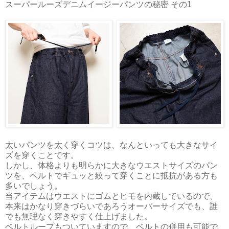
スーパールーズデニムイージーパンツの秘密 その1
太いパンツを太く穿くコツは、なんといっても大きなサイ
ズを穿くことです。
しかし、体格よりも明らかに大きなウエストサイズのパン
ツを、ベルトでギュッと絞って穿くことに抵抗がある方も
多いでしょう。
当アイテムはウエストにゴムとヒモを内蔵しているので、
本来はかなり穿きづらいであろうオーバーサイズでも、誰
でも無理なく穿きやすく仕上げました。
ベルトループもついていますので、ベルトの併用も可能で