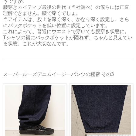
うですが、
腰穿きネイティブ最後の世代（当社調べ）の僕らには正直
理解できません。腰で穿くでしょ。
当アイテムは、股上を深く深く、かなり深く設定し、さら
にバックポケットを低い位置に設定しています。
これによって、普通にウエストで穿いても腰穿き状態に。
Tシャツの裾にバックポケットが隠れず、ちゃんと見えてい
る状態。これが大切なんです。
スーパールーズデニムイージーパンツの秘密 その3