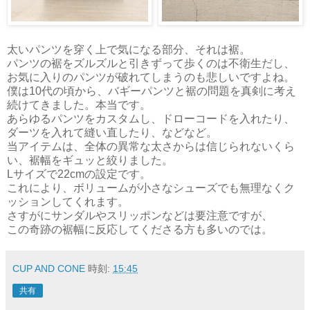
太いパンツを穿く上で気になる部分、それは裾。
パンツの裾をズルズルと引きずって歩くのは不衛生だし、
お気に入りのパンツが破れてしまうのも悲しいですよね。
僕は10代の頃から、バギーパンツと裾の問題を真剣に考え
続けてきました。本当です。
あらゆるパンツをカスタムし、ドローコードを入れたり、
ダーツを入れて縫い直したり、などなど。
当アイテムは、全体の異常な太さからは信じられないくら
い、裾幅をギュッと絞りました。
Lサイズで22cmの設定です。
これにより、ボリュームが小さなシューズでも無理なくク
ッションしてくれます。
さすがにサンダルやスリッポンなどは要注意ですが、
この奇跡の裾幅に反応してくださる方も多いのでは。
CUP AND CONE
時刻:
15:45
共有