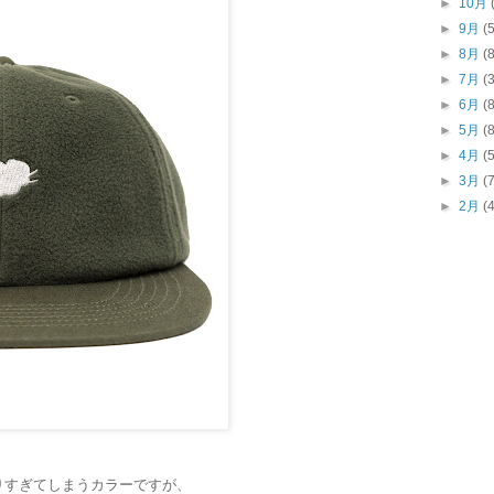
►
10月
►
9月
(
►
8月
(
►
7月
(
►
6月
(
►
5月
(
►
4月
(
►
3月
(
►
2月
(
りすぎてしまうカラーですが、