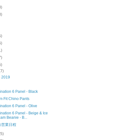
3)
3)
5)
6)
1)
7)
5)
(7)
- 2019
nation 6 Panel - Black
m Fit Chino Pants
ation 6 Panel - Olive
ation 6 Panel - Beige & Ice
am Beanie - B...
の営業日程
(5)