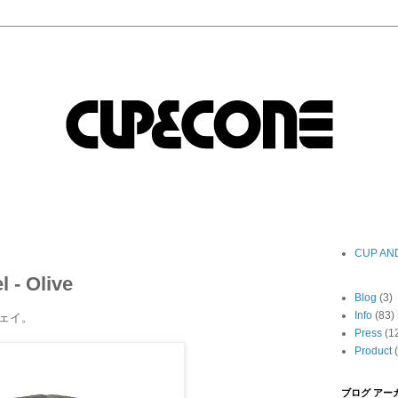
CUP AN
 - Olive
Blog
(3)
Info
(83)
ェイ。
Press
(1
Product
ブログ アー