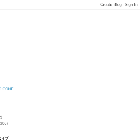
D CONE
2)
(306)
カイブ