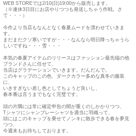
WEB STOREでは2/10(日)19:00から販売します。
（※連休3日目にお店やりつつも発送しちゃう作戦。さ
て・・・）
今作より当店もなんとなく春夏ムードを漂わせていきま
す。
まだまだクソ寒いですが・・・なんなら明日降っちゃうら
しいですね・・・雪・・・
本気の春夏アイテムのリリースはファッション最先端の他
ブランドさんに任せて、
当店はグラデーションでいきます。だんだんで。
このキャップのこの色、ダークカラー多めな真冬の服装
に、
いきすぎない差し色としてちょうど良いし、
春本番は言うまでもなく完璧です。
頭の片隅には常に確定申告の闇が重くのしかかりつつ、
Tシャツにシャンブレーシャツを適当に羽織って、
頭にはこのキャップを乗せてノンキに散歩できる春を夢見
つつ、
今週末もお待ちしております。