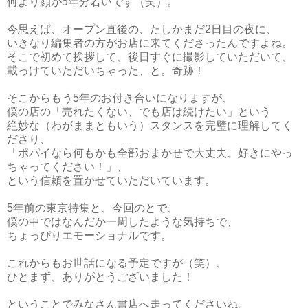
何より顔が5年分若いです（笑）。
今思えば、オープン直後の、たしかまだ2日目の夜に、
いきなり編集者の方がお店に来てくださったんですよね。
そこで初めて挨拶して、後日すぐに撮影していただいて、
載っけていただいちゃった、と。奇跡！
そこからもう5年のお付き合いになりますが、
僕の店の「売れたくない、でも店は続けたい」という
絶妙な（わがままともいう）スタンスを完璧に理解してく
ださり、
「ポパイなら何もかも全部おまかせで大丈夫、好きにやっ
ちゃってください！」、
という信頼を置かせていただいています。
5年前の東京特集と、今回のとで、
僕の中ではなんだか一周したような気持ちで、
ちょっぴりエモーショナルです。
これからもお世話になる予定ですが（笑）、
ひとまず、ありがとうございました！
ということでみなさん書店へ走ってくださいね。