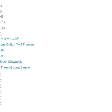
3)
3)
(4)
(11)
(14)
6)
クとダーツの話
ggy Cotton Twill Trousers
Era
09
 Block Crewneck
e Thermal Long Sleeve
2)
3)
6)
5)
1)
1)