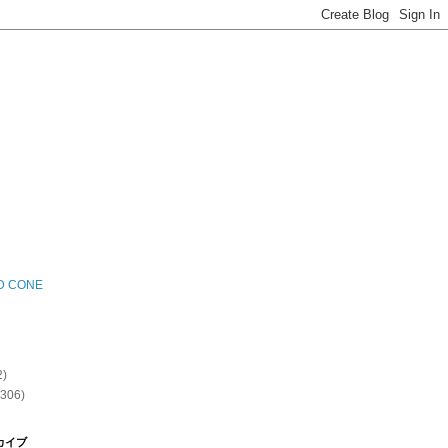
D CONE
2)
(306)
カイブ