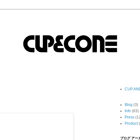
CUP AN
Blog
(3)
Info
(83)
Press
(1
Product
ブログ アー